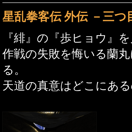
星乱拳客伝 外伝 －三つ
『緋』の『歩ヒョウ』を
作戦の失敗を悔いる蘭丸
る。
天道の真意はどこにある